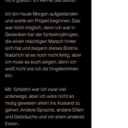
nicht glaubt? Ich kenne das selbst.
Ich bin heute Morgen aufgestanden 
und wollte ein Projekt beginnen. Das 
war nicht möglich, denn ich war in 
Gedanken bei der fünfzehnjährigen, 
die einen mächtigen Marsch hinter 
sich hat und begann dieses Bildnis. 
Natürlich ist es noch nicht fertig, aber 
ich muss es euch zeigen, denn ich 
weiß nicht wie ich da hingekommen 
bin.
Mit  fünfzehn war ich zwar viel 
unterwegs, aber ich wäre nicht so 
mutig gewesen allein ins Ausland zu 
gehen. Andere Sprache, andere Sitten 
und Gebräuche und vor allem anderes 
Essen. 