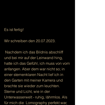
Es ist fertig!
Wir schreiben den 20.07.2023.
 Nachdem ich das Bildnis abschliff 
und bei mir auf der Leinwand hing, 
hatte ich das Gefühl, ich muss von vorn 
anfangen. Aber dem war nicht so; in 
einer sternenklaren Nacht lief ich in 
den Garten mit meiner Kamera und 
brachte sie wieder zum leuchten. 
Sterne und Licht, wie in der 
Unterwasserwelt - ruhig, lährmlos. Als 
für mich die  Lomography perfekt war, 