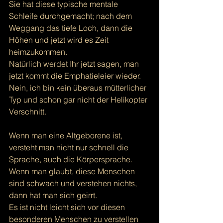
Sie hat diese typische mentale 
Schleife durchgemacht; nach dem 
Weggang das tiefe Loch, dann die 
Höhen und jetzt wird es Zeit 
heimzukommen. 
Natürlich werdet Ihr jetzt sagen, man 
jetzt kommt die Emphatieleier wieder.  
Nein, ich bin kein überaus mütterlicher 
Typ und schon gar nicht der Helikopter 
Verschnitt. 
Wenn man eine Altgeborene ist, 
versteht man nicht nur schnell die 
Sprache, auch die Körpersprache. 
Wenn man glaubt, diese Menschen 
sind schwach und verstehen nichts, 
dann hat man sich geirrt. 
Es ist nicht leicht sich vor diesen 
besonderen Menschen zu verstellen 