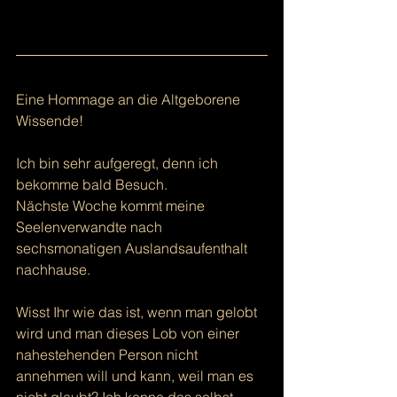
Eine Hommage an die Altgeborene 
Wissende! 
Ich bin sehr aufgeregt, denn ich 
bekomme bald Besuch.
Nächste Woche kommt meine 
Seelenverwandte nach 
sechsmonatigen Auslandsaufenthalt 
nachhause. 
Wisst Ihr wie das ist, wenn man gelobt 
wird und man dieses Lob von einer 
nahestehenden Person nicht 
annehmen will und kann, weil man es 