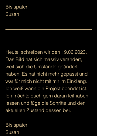
Bis später 
Susan
Heute  schreiben wir den 19.06.2023. 
Das Bild hat sich massiv verändert, 
weil sich die Umstände geändert 
haben. Es hat nicht mehr gepasst und 
war für mich nicht mit mir im Einklang. 
Ich weiß wann ein Projekt beendet ist. 
Ich möchte euch gern daran teilhaben 
lassen und füge die Schritte und den 
aktuellen Zustand dessen bei. 
Bis später 
Susan