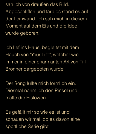
sah ich von draußen das Bild. 
Abgeschliffen und farblos stand es auf 
der Leinwand. Ich sah mich in diesem 
Moment auf dem Eis und die Idee 
wurde geboren.
Ich lief ins Haus, begleitet mit dem 
Hauch von "Your Life", welcher wie 
immer in einer charmanten Art von Till 
Brönner dargeboten wurde.
Der Song lullte mich förmlich ein. 
Diesmal nahm ich den Pinsel und 
malte die Eislöwen.
Es gefällt mir so wie es ist und 
schauen wir mal, ob es davon eine 
sportliche Serie gibt.