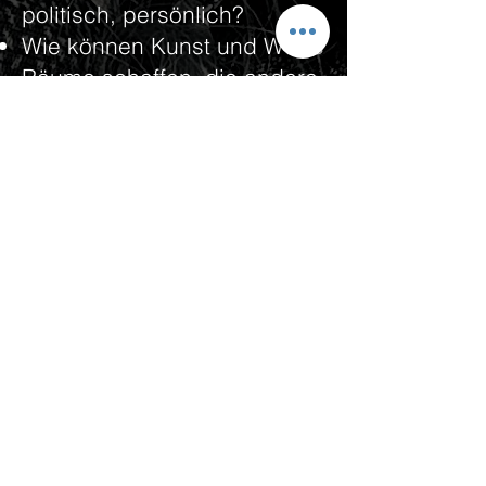
politisch, persönlich?
Wie können Kunst und Worte
Räume schaffen, die andere
Sichtweisen ermöglichen?
Was kann eine neue Ikone
leisten – zwischen
Erinnerung und Erneuerung?
Was ich suche:
Orte, die nicht nur
Ausstellungsflächen sind,
sondern Resonanzräume.