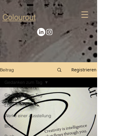
Colourout
Registrieren
Beitrag
Gedanken zum Tag
Gedanken zum Tag
Loki
Werke einer Ausstellung
Blog