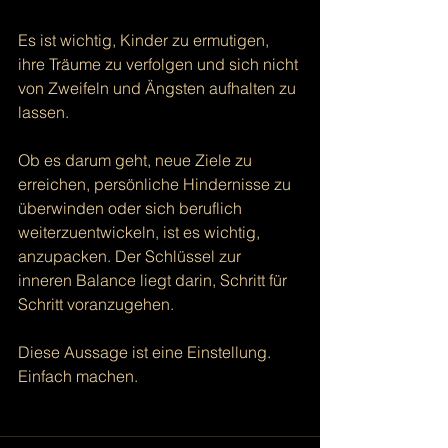
Es ist wichtig, Kinder zu ermutigen, 
ihre Träume zu verfolgen und sich nicht 
von Zweifeln und Ängsten aufhalten zu 
lassen.  
Ob es darum geht, neue Ziele zu 
erreichen, persönliche Hindernisse zu 
überwinden oder sich beruflich 
weiterzuentwickeln, ist es wichtig, 
anzupacken. Der Schlüssel zur 
inneren Balance liegt darin, Schritt für 
Schritt voranzugehen.   
Diese Aussage ist eine Einstellung. 
Einfach machen.